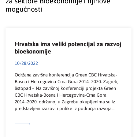
za sektore Bioekonomije i njihove
mogućnosti
Hrvatska ima veliki potencijal za razvoj
bioekonomije
10/28/2022
Održana završna konferencija Green CBC Hrvatska-
Bosna i Hercegovina-Crna Gora 2014.-2020. Zagreb,
listopad – Na završnoj konferenciji projekta Green
CBC Hrvatska-Bosna i Hercegovina-Crna Gora
2014.-2020. održanoj u Zagrebu okupljenima su iz
predstavljeni izazovi i prilike iz područja razvoja
bioekonomije u regiji. Konferenciju je otvorio dr. sc.
Tomislav Radoš – potpredsjednik Hrvatske
gospodarske komore za industriju i […]