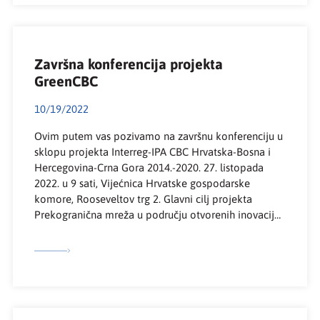
Završna konferencija projekta
GreenCBC
10/19/2022
Ovim putem vas pozivamo na završnu konferenciju u
sklopu projekta Interreg-IPA CBC Hrvatska-Bosna i
Hercegovina-Crna Gora 2014.-2020. 27. listopada
2022. u 9 sati, Vijećnica Hrvatske gospodarske
komore, Rooseveltov trg 2. Glavni cilj projekta
Prekogranična mreža u području otvorenih inovacija
u bioekonomiji (GreenCBC) je uspostaviti
prekograničnu mrežu u području otvorenih inovacija
u bioekonomiji kao rješenje za povećanje […]