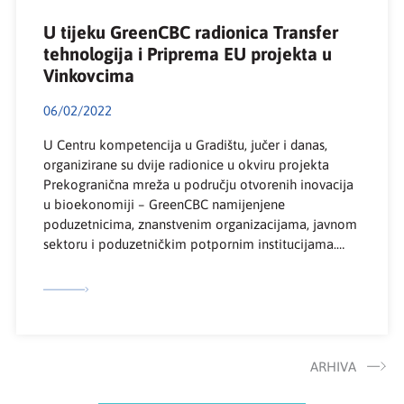
U tijeku GreenCBC radionica Transfer
tehnologija i Priprema EU projekta u
Vinkovcima
06/02/2022
U Centru kompetencija u Gradištu, jučer i danas,
organizirane su dvije radionice u okviru projekta
Prekogranična mreža u području otvorenih inovacija
u bioekonomiji – GreenCBC namijenjene
poduzetnicima, znanstvenim organizacijama, javnom
sektoru i poduzetničkim potpornim institucijama.
Jučer su kolege iz Tera Tehnopolisa predstavili
inovativne poslovne modele, načine upravljanja
intelektualnim vlasništvom te transfer tehnologije.
Danas predstavnik nositelja […]
ARHIVA