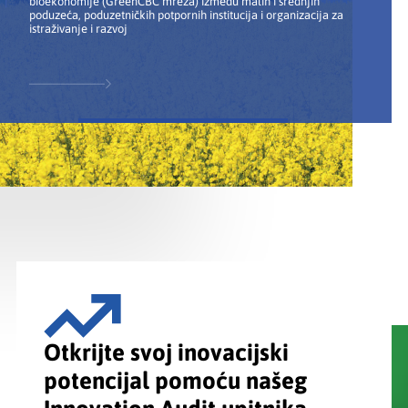
bioekonomije (GreenCBC mreža) između malih i srednjih
poduzeća, poduzetničkih potpornih institucija i organizacija za
istraživanje i razvoj
Otkrijte svoj inovacijski
potencijal pomoću našeg
Innovation Audit upitnika.